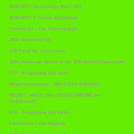
2026/2027 | Regionalliga West | U23
2026/2027 | 2. Frauen-Bundesliga
FohlenEcho – Das Trainingslager
2026 | Weisweiler Elf
DFB-Pokal der Juniorinnen
2026 | Borussias Spieler in der DFB-Nationalmannschaft
U19 – Programme und mehr
Mitgliederwerbung – MACH DICH BORUSSIA.
HELMUT | KALLE | Das offizielle FANZINE der
Fanbotschaft
U13 – Programme und mehr
FohlenEcho – Das Magazin