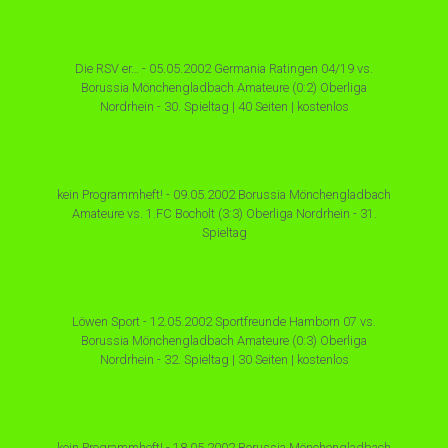
Die RSV er… - 05.05.2002 Germania Ratingen 04/19 vs.
Borussia Mönchengladbach Amateure (0:2) Oberliga
Nordrhein - 30. Spieltag | 40 Seiten | kostenlos
kein Programmheft! - 09.05.2002 Borussia Mönchengladbach
Amateure vs. 1.FC Bocholt (3:3) Oberliga Nordrhein - 31.
Spieltag
Löwen Sport - 12.05.2002 Sportfreunde Hamborn 07 vs.
Borussia Mönchengladbach Amateure (0:3) Oberliga
Nordrhein - 32. Spieltag | 30 Seiten | kostenlos
kein Programmheft! - 18.05.2002 Borussia Mönchengladbach