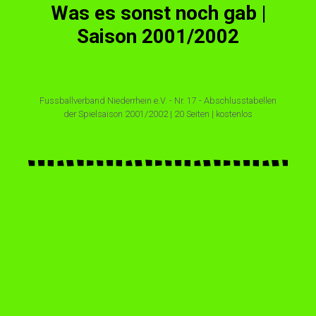
Was es sonst noch gab |
Saison 2001/2002
Fussballverband Niederrhein e.V. - Nr. 17 - Abschlusstabellen
der Spielsaison 2001/2002 | 20 Seiten | kostenlos