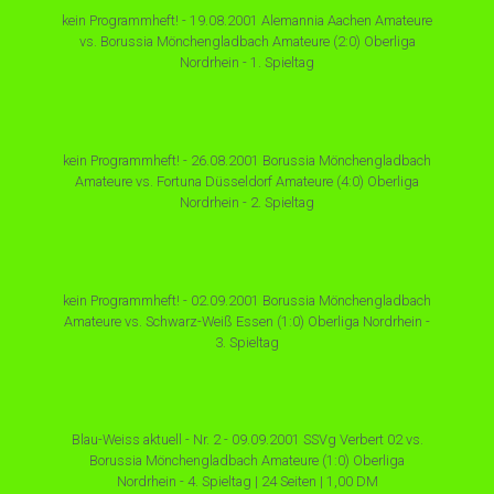
kein Programmheft! - 19.08.2001 Alemannia Aachen Amateure
vs. Borussia Mönchengladbach Amateure (2:0) Oberliga
Nordrhein - 1. Spieltag
kein Programmheft! - 26.08.2001 Borussia Mönchengladbach
Amateure vs. Fortuna Düsseldorf Amateure (4:0) Oberliga
Nordrhein - 2. Spieltag
kein Programmheft! - 02.09.2001 Borussia Mönchengladbach
Amateure vs. Schwarz-Weiß Essen (1:0) Oberliga Nordrhein -
3. Spieltag
Blau-Weiss aktuell - Nr. 2 - 09.09.2001 SSVg Verbert 02 vs.
Borussia Mönchengladbach Amateure (1:0) Oberliga
Nordrhein - 4. Spieltag | 24 Seiten | 1,00 DM