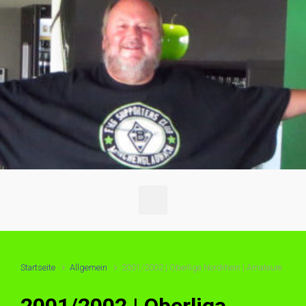
Startseite
Allgemein
2001/2002 | Oberliga Nordrhein | Amateure