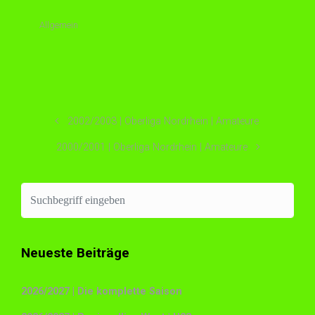
Allgemein
2002/2003 | Oberliga Nordrhein | Amateure
2000/2001 | Oberliga Nordrhein | Amateure
Neueste Beiträge
2026/2027 | Die komplette Saison