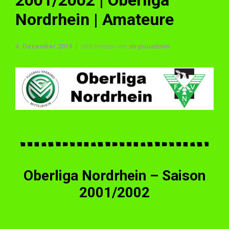
2001/2002 | Oberliga
Nordrhein | Amateure
4. Dezember 2019
Geschrieben von
strysioadmin
Oberliga Nordrhein – Saison
2001/2002